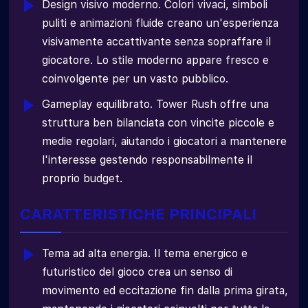
Design visivo moderno. Colori vivaci, simboli
puliti e animazioni fluide creano un'esperienza
visivamente accattivante senza sopraffare il
giocatore. Lo stile moderno appare fresco e
coinvolgente per un vasto pubblico.
Gameplay equilibrato. Tower Rush offre una
struttura ben bilanciata con vincite piccole e
medie regolari, aiutando i giocatori a mantenere
l'interesse gestendo responsabilmente il
proprio budget.
CARATTERISTICHE PRINCIPALI
Tema ad alta energia. Il tema energico e
futuristico del gioco crea un senso di
movimento ed eccitazione fin dalla prima girata,