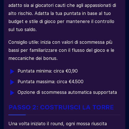
adatto sia ai giocatori cauti che agli appassionati di
alto rischio. Adatta la tua puntata in base al tuo
budget e stile di gioco per mantenere il controllo
sul tuo saldo.
Consiglio utile: inizia con valori di scommessa più
bassi per familiarizzare con il flusso del gioco e le
meccaniche dei bonus.
Puntata minima: circa €0,90
Puntata massima: circa €4.500
Opzione di scommessa automatica supportata
PASSO 2: COSTRUISCI LA TORRE
Una volta iniziato il round, ogni mossa riuscita