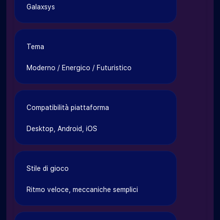
Galaxsys
Tema
Moderno / Energico / Futuristico
Compatibilità piattaforma
Desktop, Android, iOS
Stile di gioco
Ritmo veloce, meccaniche semplici