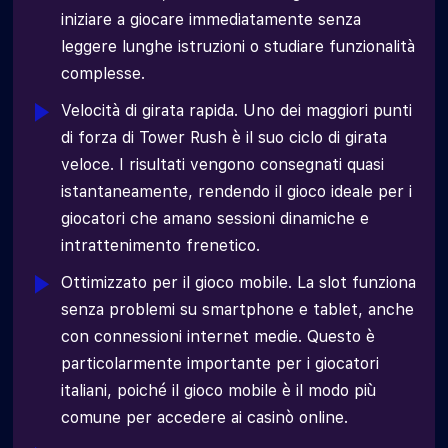
iniziare a giocare immediatamente senza
leggere lunghe istruzioni o studiare funzionalità
complesse.
Velocità di girata rapida. Uno dei maggiori punti
di forza di Tower Rush è il suo ciclo di girata
veloce. I risultati vengono consegnati quasi
istantaneamente, rendendo il gioco ideale per i
giocatori che amano sessioni dinamiche e
intrattenimento frenetico.
Ottimizzato per il gioco mobile. La slot funziona
senza problemi su smartphone e tablet, anche
con connessioni internet medie. Questo è
particolarmente importante per i giocatori
italiani, poiché il gioco mobile è il modo più
comune per accedere ai casinò online.