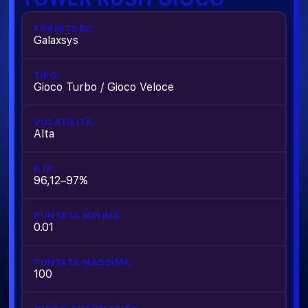
FORNITORE:
Galaxsys
TIPO:
Gioco Turbo / Gioco Veloce
VOLATILITÀ:
Alta
RTP:
96,12–97%
PUNTATA MINIMA:
0.01
PUNTATA MASSIMA:
100