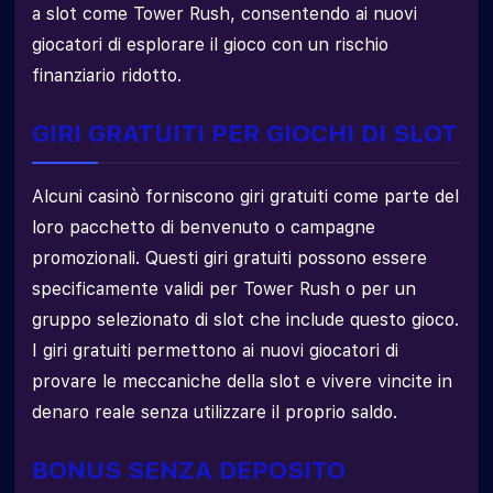
a slot come Tower Rush, consentendo ai nuovi
giocatori di esplorare il gioco con un rischio
finanziario ridotto.
GIRI GRATUITI PER GIOCHI DI SLOT
Alcuni casinò forniscono giri gratuiti come parte del
loro pacchetto di benvenuto o campagne
promozionali. Questi giri gratuiti possono essere
specificamente validi per Tower Rush o per un
gruppo selezionato di slot che include questo gioco.
I giri gratuiti permettono ai nuovi giocatori di
provare le meccaniche della slot e vivere vincite in
denaro reale senza utilizzare il proprio saldo.
BONUS SENZA DEPOSITO