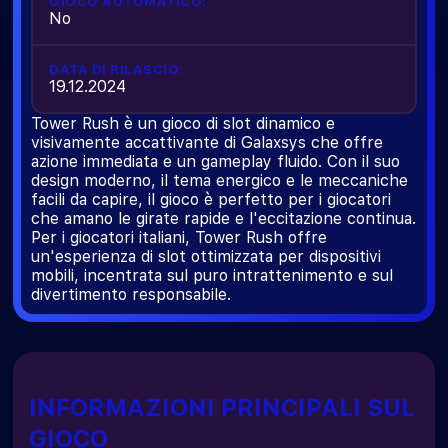
GIOCO AUTOMATICO:
No
DATA DI RILASCIO:
19.12.2024
Tower Rush è un gioco di slot dinamico e
visivamente accattivante di Galaxsys che offre
azione immediata e un gameplay fluido. Con il suo
design moderno, il tema energico e le meccaniche
facili da capire, il gioco è perfetto per i giocatori
che amano le girate rapide e l'eccitazione continua.
Per i giocatori italiani, Tower Rush offre
un'esperienza di slot ottimizzata per dispositivi
mobili, incentrata sul puro intrattenimento e sul
divertimento responsabile.
INFORMAZIONI PRINCIPALI SUL
GIOCO