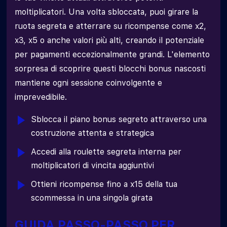
moltiplicatori. Una volta sbloccata, puoi girare la
ruota segreta e atterrare su ricompense come x2,
x3, x5 o anche valori più alti, creando il potenziale
per pagamenti eccezionalmente grandi. L'elemento
sorpresa di scoprire questi blocchi bonus nascosti
mantiene ogni sessione coinvolgente e
imprevedibile.
Sblocca il piano bonus segreto attraverso una
costruzione attenta e strategica
Accedi alla roulette segreta interna per
moltiplicatori di vincita aggiuntivi
Ottieni ricompense fino a x15 della tua
scommessa in una singola girata
GUIDA PASSO-PASSO PER