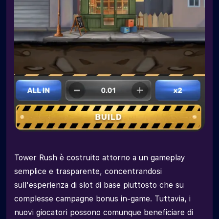
Tower Rush è costruito attorno a un gameplay
semplice e trasparente, concentrandosi
sull'esperienza di slot di base piuttosto che su
complesse campagne bonus in-game. Tuttavia, i
nuovi giocatori possono comunque beneficiare di