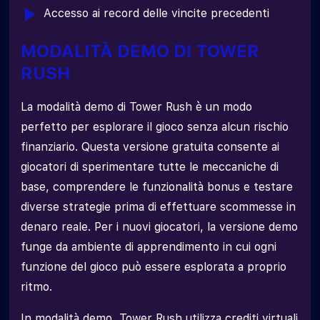
Accesso ai record delle vincite precedenti
MODALITÀ DEMO DI TOWER
RUSH
La modalità demo di Tower Rush è un modo
perfetto per esplorare il gioco senza alcun rischio
finanziario. Questa versione gratuita consente ai
giocatori di sperimentare tutte le meccaniche di
base, comprendere le funzionalità bonus e testare
diverse strategie prima di effettuare scommesse in
denaro reale. Per i nuovi giocatori, la versione demo
funge da ambiente di apprendimento in cui ogni
funzione del gioco può essere esplorata a proprio
ritmo.
In modalità demo, Tower Rush utilizza crediti virtuali