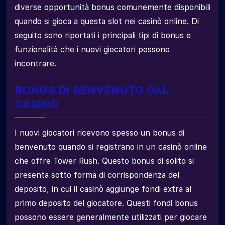
diverse opportunità bonus comunemente disponibili
quando si gioca a questa slot nei casinò online. Di
seguito sono riportati i principali tipi di bonus e
funzionalità che i nuovi giocatori possono
incontrare.
BONUS DI BENVENUTO DAL
CASINÒ
I nuovi giocatori ricevono spesso un bonus di
benvenuto quando si registrano in un casinò online
che offre Tower Rush. Questo bonus di solito si
presenta sotto forma di corrispondenza del
deposito, in cui il casinò aggiunge fondi extra al
primo deposito del giocatore. Questi fondi bonus
possono essere generalmente utilizzati per giocare