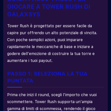
GIOCARE A TOWER RUSH DI
GALAXSYS
Tower Rush è progettato per essere facile da
capire pur offrendo un alto potenziale di vincita.
Con poche semplici azioni, puoi imparare
rapidamente le meccaniche di base e iniziare a
godere dell'emozione di costruire la tua torre e
aumentare i tuoi payout.
PASSO 1: SELEZIONA LA TUA
PUNTATA
Prima che inizi il round, scegli l'importo che vuoi
scommettere. Tower Rush supporta un'ampia
gamma di limiti di scommessa, rendendo il gioco