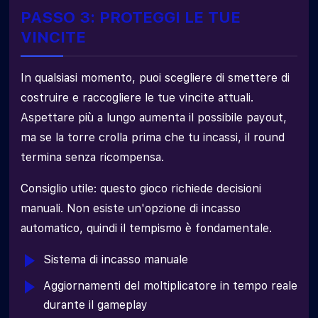
PASSO 3: PROTEGGI LE TUE
VINCITE
In qualsiasi momento, puoi scegliere di smettere di
costruire e raccogliere le tue vincite attuali.
Aspettare più a lungo aumenta il possibile payout,
ma se la torre crolla prima che tu incassi, il round
termina senza ricompensa.
Consiglio utile: questo gioco richiede decisioni
manuali. Non esiste un'opzione di incasso
automatico, quindi il tempismo è fondamentale.
Sistema di incasso manuale
Aggiornamenti del moltiplicatore in tempo reale
durante il gameplay